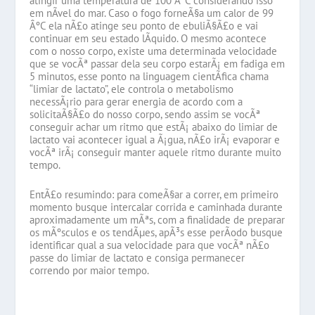
atingir uma temperatura de 100 ÂºC considerando isso
em nÃ­vel do mar. Caso o fogo forneÃ§a um calor de 99
ÂºC ela nÃ£o atinge seu ponto de ebuliÃ§Ã£o e vai
continuar em seu estado lÃ­quido. O mesmo acontece
com o nosso corpo, existe uma determinada velocidade
que se vocÃª passar dela seu corpo estarÃ¡ em fadiga em
5 minutos, esse ponto na linguagem cientÃ­fica chama
“limiar de lactato”, ele controla o metabolismo
necessÃ¡rio para gerar energia de acordo com a
solicitaÃ§Ã£o do nosso corpo, sendo assim se vocÃª
conseguir achar um ritmo que estÃ¡ abaixo do limiar de
lactato vai acontecer igual a Ã¡gua, nÃ£o irÃ¡ evaporar e
vocÃª irÃ¡ conseguir manter aquele ritmo durante muito
tempo.
EntÃ£o resumindo: para comeÃ§ar a correr, em primeiro
momento busque intercalar corrida e caminhada durante
aproximadamente um mÃªs, com a finalidade de preparar
os mÃºsculos e os tendÃµes, apÃ³s esse perÃ­odo busque
identificar qual a sua velocidade para que vocÃª nÃ£o
passe do limiar de lactato e consiga permanecer
correndo por maior tempo.